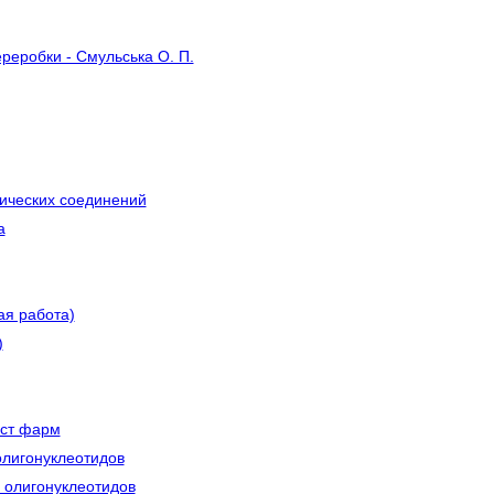
ереробки - Смульська О. П.
ических соединений
а
ая работа)
)
ест фарм
олигонуклеотидов
а олигонуклеотидов